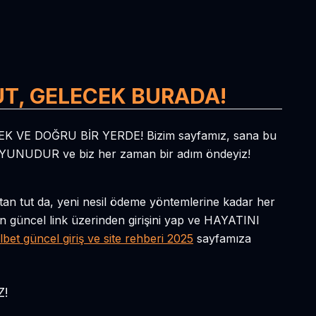
UT, GELECEK BURADA!
TEK VE DOĞRU BİR YERDE! Bizim sayfamız, sana bu
K OYUNUDUR ve biz her zaman bir adım öndeyiz!
tan tut da, yeni nesil ödeme yöntemlerine kadar her
 güncel link üzerinden girişini yap ve HAYATINI
bet güncel giriş ve site rehberi 2025
sayfamıza
Z!