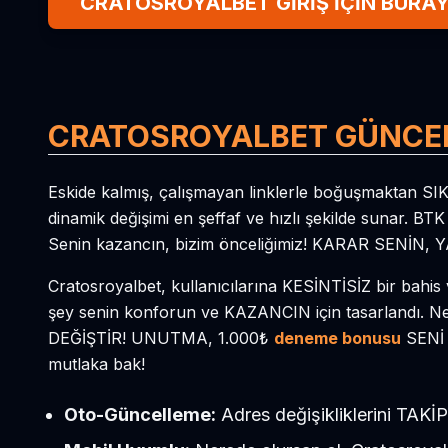
CRATOSROYALBET GİRİŞ İÇİN BURAYA
CRATOSROYALBET GÜNCEL 
Eskide kalmış, çalışmayan linklerle boğuşmaktan 
dinamik değişimi en şeffaf ve hızlı şekilde sunar.
Senin kazancın, bizim önceliğimiz! KARAR SENİ
Cratosroyalbet, kullanıcılarına KESİNTİSİZ bir bahi
şey senin konforun ve KAZANCIN için tasarlandı. Ne
DEĞİŞTİR! UNUTMA, 1.000₺
deneme bonusu
SENİ B
mutlaka bak!
Oto-Güncelleme:
Adres değişikliklerini T