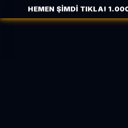
HEMEN ŞİMDİ TIKLA! 1.00