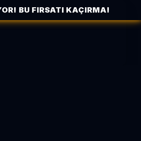
YOR! BU FIRSATI KAÇIRMA!