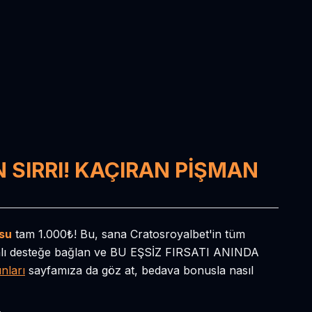
SIRRI! KAÇIRAN PİŞMAN
su
tam 1.000₺! Bu, sana Cratosroyalbet'in tüm
canlı desteğe bağlan ve BU EŞSİZ FIRSATI ANINDA
nları
sayfamıza da göz at, bedava bonusla nasıl