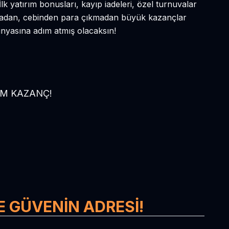
atırım bonusları, kayıp iadeleri, özel turnuvalar
almadan, cebinden para çıkmadan büyük kazançlar
nyasına adım atmış olacaksın!
MUM KAZANÇ!
 GÜVENİN ADRESİ!