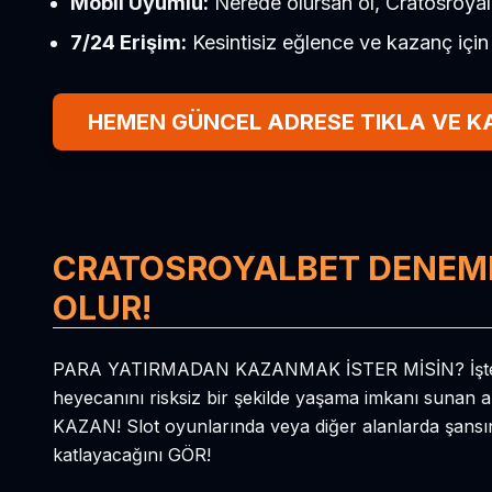
Mobil Uyumlu:
Nerede olursan ol, Cratosroy
7/24 Erişim:
Kesintisiz eğlence ve kazanç i
HEMEN GÜNCEL ADRESE TIKLA VE 
CRATOSROYALBET DENEME
OLUR!
PARA YATIRMADAN KAZANMAK İSTER MİSİN? İşte s
heyecanını risksiz bir şekilde yaşama imkanı sunan
KAZAN! Slot oyunlarında veya diğer alanlarda şans
katlayacağını GÖR!