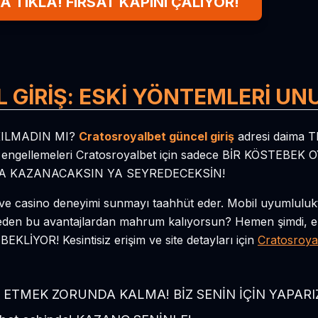
 TIKLA! FIRSAT KAPINI ÇALIYOR!
GİRİŞ: ESKİ YÖNTEMLERİ UN
SIKILMADIN MI?
Cratosroyalbet güncel giriş
adresi daima 
 BTK engellemeleri Cratosroyalbet için sadece BİR KÖSTEBE
N, YA KAZANACAKSIN YA SEYREDECEKSİN!
s ve casino deneyimi sunmayı taahhüt eder. Mobil uyumluluk
den bu avantajlardan mahrum kalıyorsun? Hemen şimdi, en
EKLİYOR! Kesintisiz erişim ve site detayları için
Cratosroyal
AKİP ETMEK ZORUNDA KALMA! BİZ SENİN İÇİN YAPARI