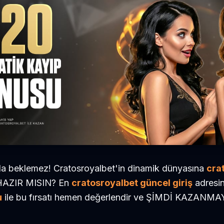
la beklemez! Cratosroyalbet'in dinamik dünyasına
cra
a HAZIR MISIN? En
cratosroyalbet güncel giriş
adresi
u
ile bu fırsatı hemen değerlendir ve ŞİMDİ KAZANM