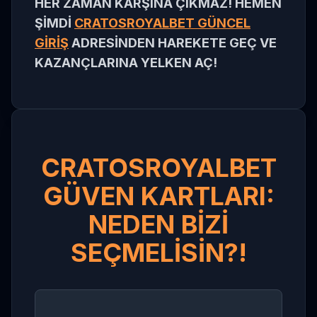
HER ZAMAN KARŞINA ÇIKMAZ! HEMEN
ŞİMDİ
CRATOSROYALBET GÜNCEL
GİRİŞ
ADRESİNDEN HAREKETE GEÇ VE
KAZANÇLARINA YELKEN AÇ!
CRATOSROYALBET
GÜVEN KARTLARI:
NEDEN BİZİ
SEÇMELİSİN?!