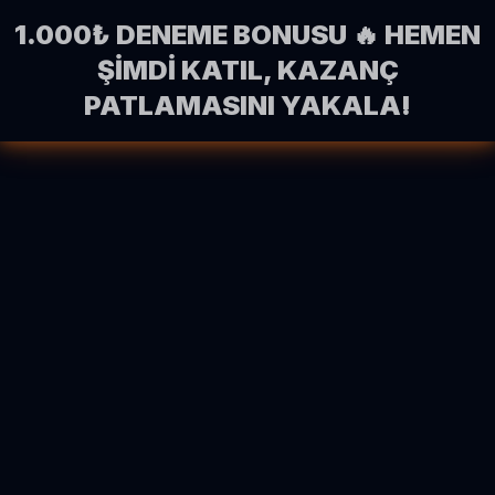
1.000₺ DENEME BONUSU 🔥 HEMEN
ŞİMDİ KATIL, KAZANÇ
PATLAMASINI YAKALA!