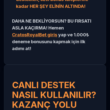
kadar HER ŞEY ELİNİN ALTINDA!
DAHA NE BEKLİYORSUN? BU FIRSATI
ASLA KAÇIRMA! Hemen
CratosRoyalBet giriş
yap ve 1.000₺
deneme bonusunu kapmak için ilk
adımı at!
CANLI DESTEK
NASIL KULLANILIR?
KAZANÇ YOLU