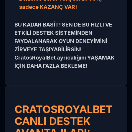
sadece KAZANÇ VAR!
BU KADAR BASİT! SEN DE BU HIZLI VE
ETKİLİ DESTEK SİSTEMİNDEN
FAYDALANARAK OYUN DENEYİMİNİ
ZİRVEYE TAŞIYABİLİRSİN!
CratosRoyalBet ayrıcalığını YAŞAMAK
İÇİN DAHA FAZLA BEKLEME!
CRATOSROYALBET
CANLI DESTEK