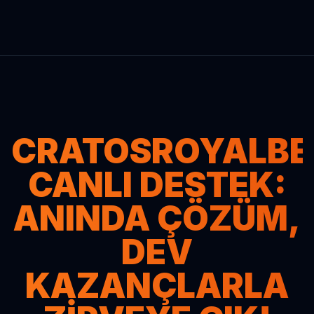
CRATOSROYALBE
CANLI DESTEK:
ANINDA ÇÖZÜM,
DEV
KAZANÇLARLA