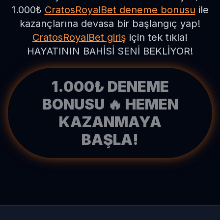
1.000₺
CratosRoyalBet deneme bonusu
ile
kazançlarına devasa bir başlangıç yap!
CratosRoyalBet giriş
için tek tıkla!
HAYATININ BAHİSİ SENİ BEKLİYOR!
1.000₺ DENEME
BONUSU 🔥 HEMEN
KAZANMAYA
BAŞLA!