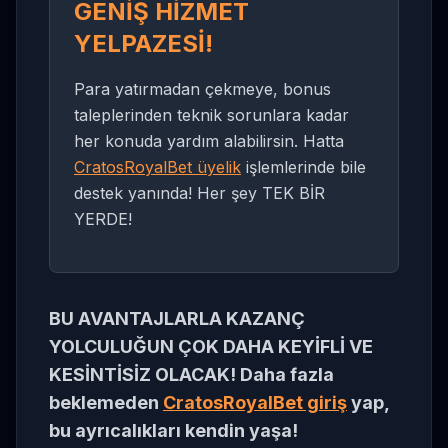
GENİŞ HİZMET
YELPAZESİ!
Para yatırmadan çekmeye, bonus
taleplerinden teknik sorunlara kadar
her konuda yardım alabilirsin. Hatta
CratosRoyalBet üyelik
işlemlerinde bile
destek yanında! Her şey TEK BİR
YERDE!
BU AVANTAJLARLA KAZANÇ
YOLCULUĞUN ÇOK DAHA KEYİFLİ VE
KESİNTİSİZ OLACAK! Daha fazla
beklemeden
CratosRoyalBet giriş
yap,
bu ayrıcalıkları kendin yaşa!