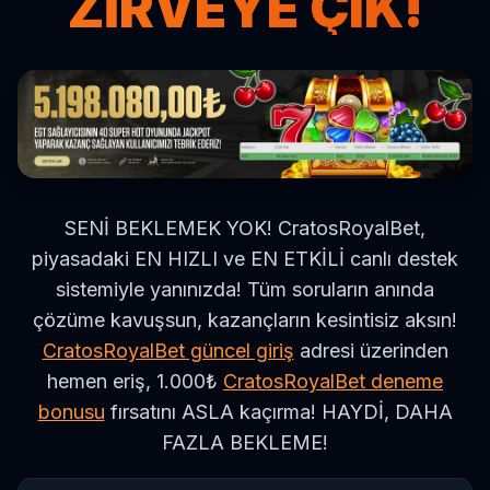
ZİRVEYE ÇIK!
SENİ BEKLEMEK YOK! CratosRoyalBet,
piyasadaki EN HIZLI ve EN ETKİLİ canlı destek
sistemiyle yanınızda! Tüm soruların anında
çözüme kavuşsun, kazançların kesintisiz aksın!
CratosRoyalBet güncel giriş
adresi üzerinden
hemen eriş, 1.000₺
CratosRoyalBet deneme
bonusu
fırsatını ASLA kaçırma! HAYDİ, DAHA
FAZLA BEKLEME!