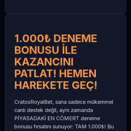
1.000₺ DENEME
BONUSU İLE
KAZANCINI
PATLAT! HEMEN
HAREKETE GEÇ!
CratosRoyalBet, sana sadece mükemmel
canlı destek değil, aynı zamanda
PİYASADAKİ EN CÖMERT deneme
bonusu fırsatını sunuyor: TAM 1.000₺! Bu