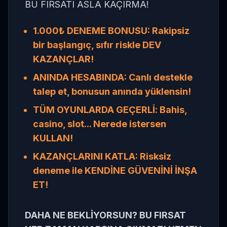
BU FIRSATI ASLA KAÇIRMA!
1.000₺ DENEME BONUSU: Rakipsiz
bir başlangıç, sıfır riskle DEV
KAZANÇLAR!
ANINDA HESABINDA: Canlı destekle
talep et, bonusun anında yüklensin!
TÜM OYUNLARDA GEÇERLİ: Bahis,
casino, slot... Nerede istersen
KULLAN!
KAZANÇLARINI KATLA: Risksiz
deneme ile KENDİNE GÜVENİNİ İNŞA
ET!
DAHA NE BEKLİYORSUN? BU FIRSAT