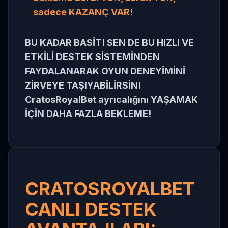
sadece KAZANÇ VAR!
BU KADAR BASİT! SEN DE BU HIZLI VE
ETKİLİ DESTEK SİSTEMİNDEN
FAYDALANARAK OYUN DENEYİMİNİ
ZİRVEYE TAŞIYABİLİRSİN!
CratosRoyalBet ayrıcalığını YAŞAMAK
İÇİN DAHA FAZLA BEKLEME!
CRATOSROYALBET
CANLI DESTEK