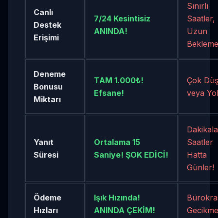
Sınırlı
Canlı
7/24 Kesintisiz
Saatler,
Destek
ANINDA!
Uzun
Erişimi
Bekleme
Deneme
TAM 1.000₺!
Çok Dü
Bonusu
Efsane!
veya Yo
Miktarı
Dakikala
Yanıt
Ortalama 15
Saatler
Süresi
Saniye! ŞOK EDİCİ!
Hatta
Günler!
Ödeme
Işık Hızında!
Bürokras
Hızları
ANINDA ÇEKİM!
Gecikme